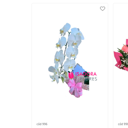
cód 996
cód 99