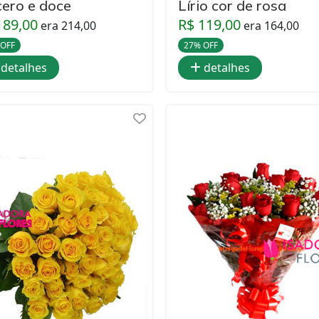
cero e doce
Lírio cor de rosa
189,00
R$ 119,00
era 214,00
era 164,00
 OFF
27% OFF
detalhes
detalhes