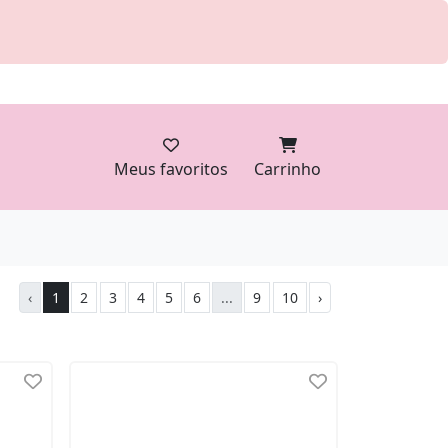
Meus favoritos
Carrinho
‹
1
2
3
4
5
6
...
9
10
›