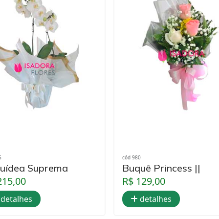
6
cód 980
uídea Suprema
Buquê Princess ||
215,00
R$ 129,00
detalhes
detalhes