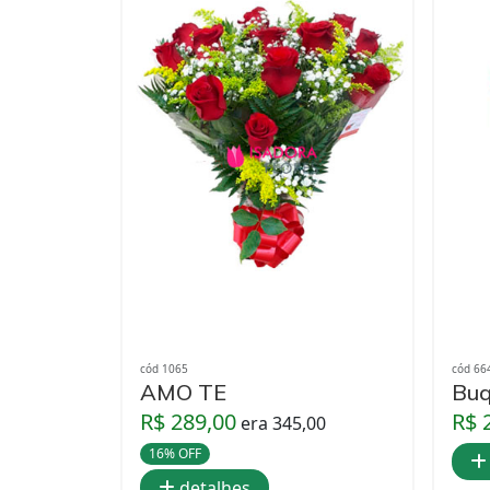
cód 1065
cód 66
AMO TE
Buq
R$ 289,00
R$ 
era 345,00
16% OFF
detalhes