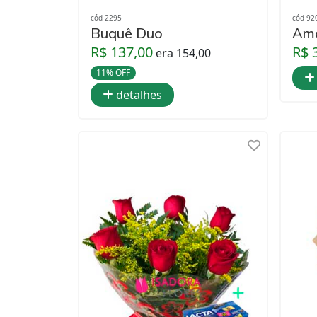
cód 2295
cód 92
Buquê Duo
Amo
R$ 137,00
R$ 
era 154,00
11% OFF
detalhes