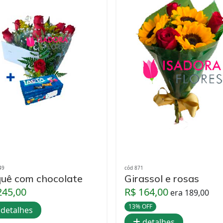
49
cód 871
uê com chocolate
Girassol e rosas
245,00
R$ 164,00
era 189,00
13% OFF
detalhes
detalhes