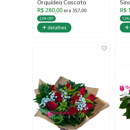
Orquídea Cascata
Sin
R$ 280,00
R$ 
era 357,00
22% OFF
12%
detalhes