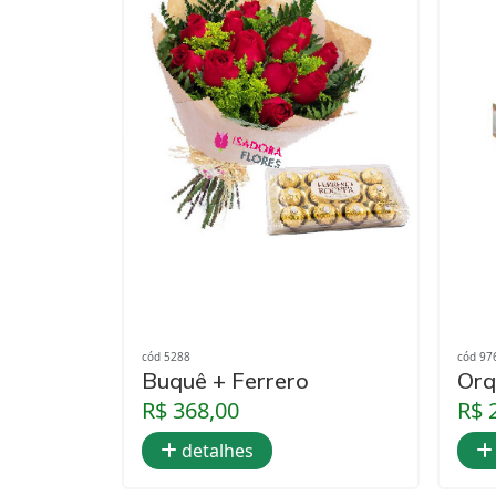
cód 5288
cód 97
Buquê + Ferrero
Orq
R$ 368,00
R$ 
detalhes