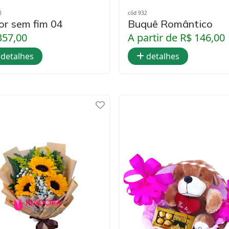
0
cód 932
r sem fim 04
Buquê Romântico
357,00
A partir de R$ 146,00
detalhes
detalhes