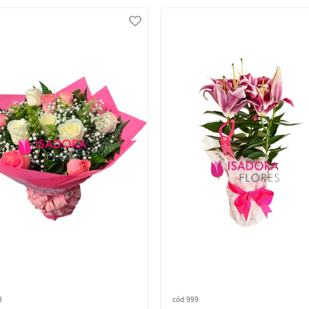
8
cód 999