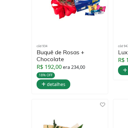
cód 934
cód 94
Buquê de Rosas +
Lux
Chocolate
R$ 
R$ 192,00
era 234,00
18% OFF
detalhes