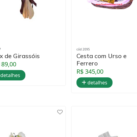
7
cód 2095
x de Girassóis
Cesta com Urso e
Ferrero
189,00
R$ 345,00
detalhes
detalhes