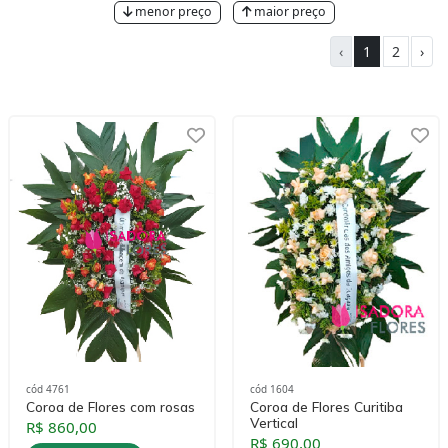
menor preço
maior preço
‹
1
2
›
cód 4761
cód 1604
Coroa de Flores com rosas
Coroa de Flores Curitiba
Vertical
R$ 860,00
R$ 690,00