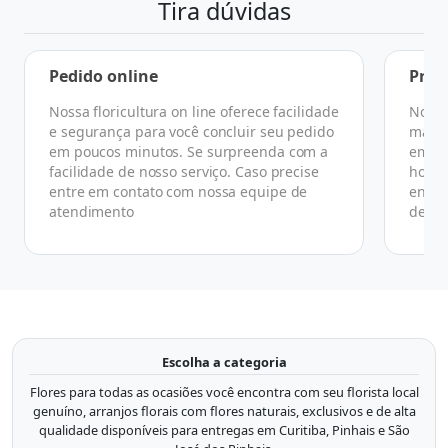
Tira dúvidas
Pedido online
Praz
Nossa floricultura on line oferece facilidade
No ge
e segurança para você concluir seu pedido
manhã
em poucos minutos. Se surpreenda com a
em at
facilidade de nosso serviço. Caso precise
horár
entre em contato com nossa equipe de
ender
atendimento
de co
Escolha a categoria
Flores para todas as ocasiões você encontra com seu florista local
genuíno, arranjos florais com flores naturais, exclusivos e de alta
qualidade disponíveis para entregas em Curitiba, Pinhais e São