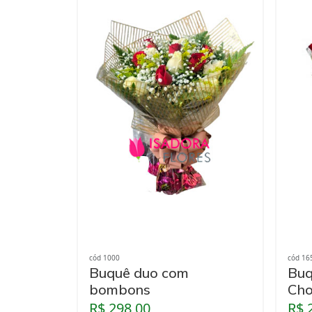
cód 1000
cód 16
Buquê duo com
Buq
bombons
Cho
R$ 298,00
R$ 