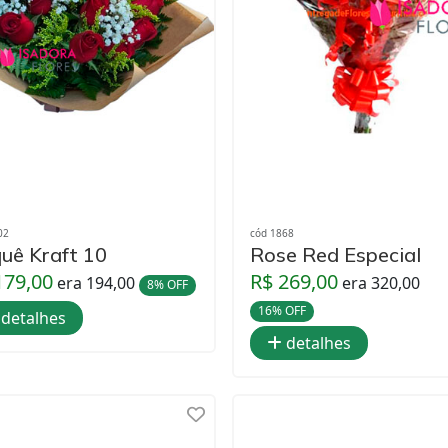
02
cód 1868
uê Kraft 10
Rose Red Especial
179,00
R$ 269,00
era 194,00
era 320,00
8% OFF
16% OFF
detalhes
detalhes