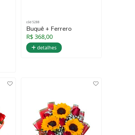
cód 5288
Buquê + Ferrero
R$ 368,00
detalhes