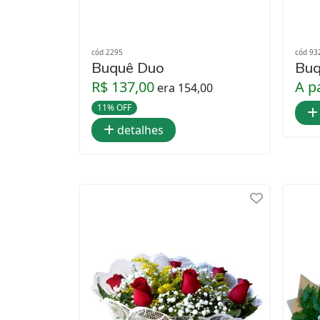
cód 2295
cód 93
Buquê Duo
Buq
R$ 137,00
A p
era 154,00
11% OFF
detalhes