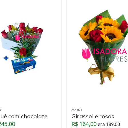
49
cód 871
uê com chocolate
Girassol e rosas
245,00
R$ 164,00
era 189,00