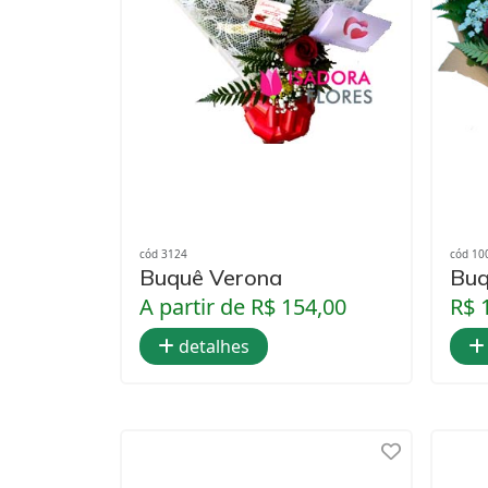
cód 3124
cód 10
Buquê Verona
Buq
A partir de R$ 154,00
R$ 
detalhes