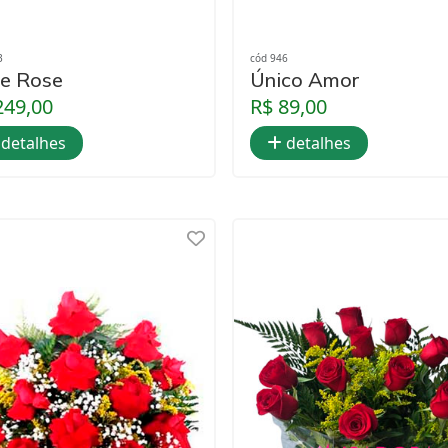
3
cód 946
e Rose
Único Amor
249,00
R$ 89,00
detalhes
detalhes