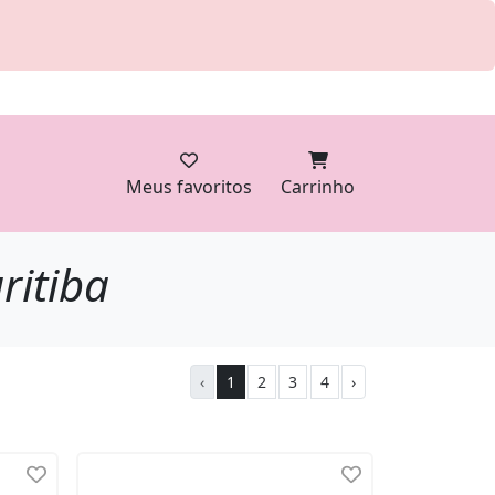
Meus favoritos
Carrinho
ritiba
‹
1
2
3
4
›