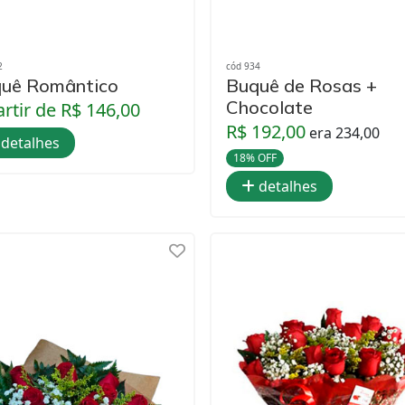
2
cód 934
uê Romântico
Buquê de Rosas +
Chocolate
artir de R$ 146,00
R$ 192,00
era 234,00
detalhes
18% OFF
detalhes