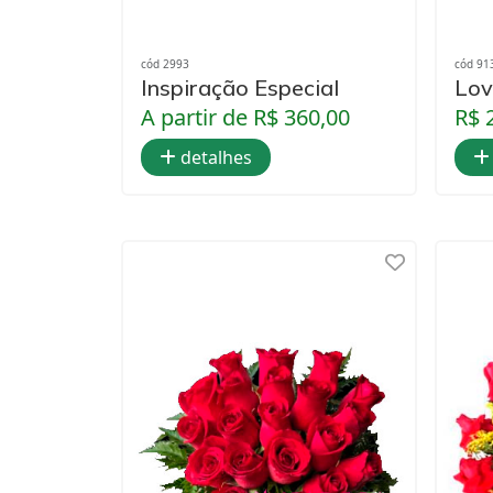
cód 2993
cód 91
Inspiração Especial
Lov
A partir de R$ 360,00
R$ 
detalhes