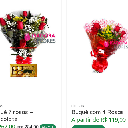
56
cód 1245
uê 7 rosas +
Buquê com 4 Rosas
colate
A partir de R$ 119,00
267,00
era 284,00
6% OFF