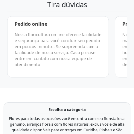
Tira dúvidas
Pedido online
Praz
Nossa floricultura on line oferece facilidade
No ge
e segurança para você concluir seu pedido
manhã
em poucos minutos. Se surpreenda com a
em at
facilidade de nosso serviço. Caso precise
horár
entre em contato com nossa equipe de
ender
atendimento
de co
Escolha a categoria
Flores para todas as ocasiões você encontra com seu florista local
genuíno, arranjos florais com flores naturais, exclusivos e de alta
qualidade disponíveis para entregas em Curitiba, Pinhais e São