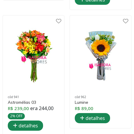
cód 941
cód 962
Astromélias 03
Lumine
era 244,00
R$ 239,00
R$ 89,00
2% OFF
detalhes
detalhes