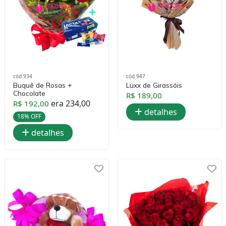
cód 934
cód 947
Buquê de Rosas +
Luxx de Girassóis
Chocolate
R$ 189,00
era 234,00
R$ 192,00
detalhes
18% OFF
detalhes