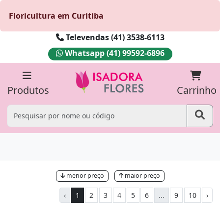
Floricultura em Curitiba
Televendas (41) 3538-6113
Whatsapp (41) 99592-6896
Produtos
Carrinho
menor preço
maior preço
‹
1
2
3
4
5
6
...
9
10
›