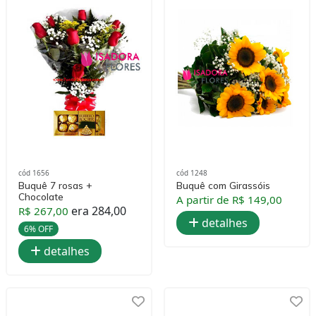
cód 1656
cód 1248
Buquê 7 rosas +
Buquê com Girassóis
Chocolate
A partir de R$ 149,00
era 284,00
R$ 267,00
detalhes
6% OFF
detalhes