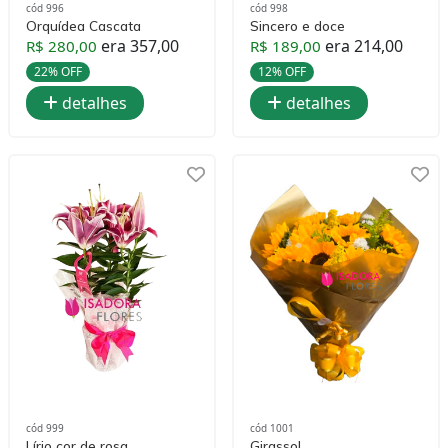
cód 996
cód 998
Orquídea Cascata
Sincero e doce
era 357,00
era 214,00
R$ 280,00
R$ 189,00
22% OFF
12% OFF
detalhes
detalhes
cód 999
cód 1001
Lírio cor de rosa
Girassol