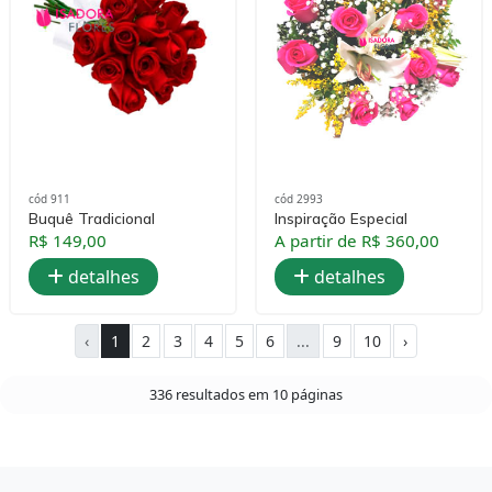
cód 911
cód 2993
Buquê Tradicional
Inspiração Especial
R$ 149,00
A partir de R$ 360,00
detalhes
detalhes
‹
1
2
3
4
5
6
...
9
10
›
336 resultados em 10 páginas