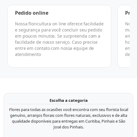
Pedido online
Praz
Nossa floricultura on line oferece facilidade
No ge
e segurança para você concluir seu pedido
manhã
em poucos minutos. Se surpreenda com a
em at
facilidade de nosso serviço. Caso precise
horár
entre em contato com nossa equipe de
ender
atendimento
de co
Escolha a categoria
Flores para todas as ocasiões você encontra com seu florista local
genuíno, arranjos florais com flores naturais, exclusivos e de alta
qualidade disponíveis para entregas em Curitiba, Pinhais e São
José dos Pinhais.