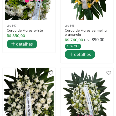
cód 897
cód 898
Coroa de Flores white
Coroa de Flores vermelha
e amarela
R$ 850,00
era 890,00
R$ 760,00
detalhes
15% OFF
detalhes