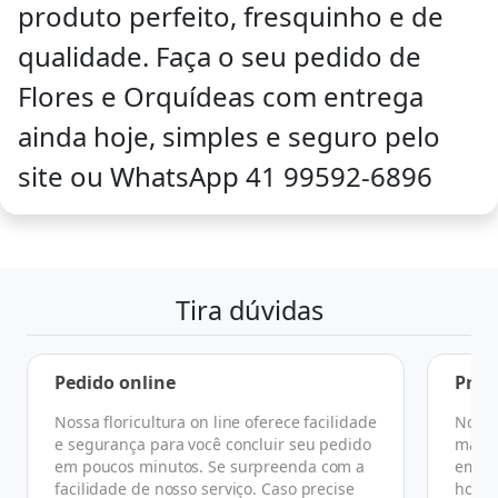
produto perfeito, fresquinho e de
qualidade. Faça o seu pedido de
Flores e Orquídeas com entrega
ainda hoje, simples e seguro pelo
site ou WhatsApp 41 99592-6896
Tira dúvidas
Pedido online
Praz
Nossa floricultura on line oferece facilidade
No ge
e segurança para você concluir seu pedido
manhã
em poucos minutos. Se surpreenda com a
em at
facilidade de nosso serviço. Caso precise
horár