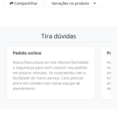
Compartilhar
Variações no produto
Tira dúvidas
Pedido online
Praz
Nossa floricultura on line oferece facilidade
No ge
e segurança para você concluir seu pedido
manhã
em poucos minutos. Se surpreenda com a
em at
facilidade de nosso serviço. Caso precise
horár
entre em contato com nossa equipe de
ender
atendimento
de co