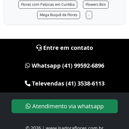
Flores com Pelúcias em Curitiba
Flowers Box
Mega Buquê de Flores
-
Entre em contato
Whatsapp (41) 99592-6896
Televendas (41) 3538-6113
Atendimento via whatsapp
© 2026 | www.isadoraflores.com.br