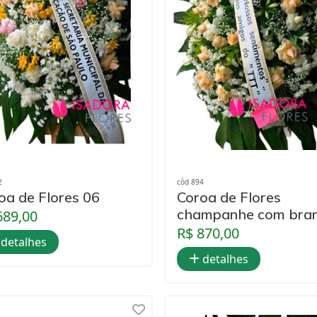
2
cód 894
oa de Flores 06
Coroa de Flores
champanhe com bra
689,00
R$ 870,00
detalhes
detalhes