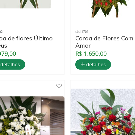
02
cód 1701
oa de flores Último
Coroa de Flores Com
eus
Amor
979,00
R$ 1.650,00
detalhes
detalhes