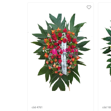
cód 4761
cód 16