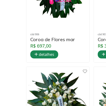
cód 906
cód 90
Coroa de Flores mar
Cor
R$ 697,00
R$ 
detalhes