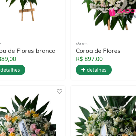
7
cód 893
oa de Flores branca
Coroa de Flores
389,00
R$ 897,00
detalhes
detalhes