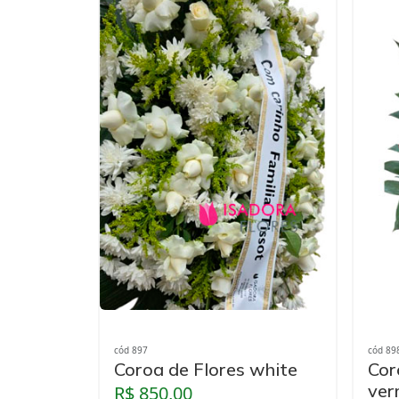
cód 897
cód 89
Coroa de Flores white
Cor
ver
R$ 850,00