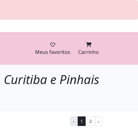
Meus favoritos
Carrinho
Curitiba e Pinhais
‹
1
2
›