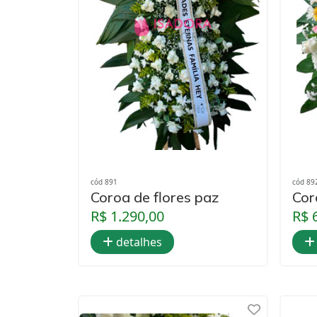
cód 891
cód 89
Coroa de flores paz
Cor
R$ 1.290,00
R$ 
detalhes