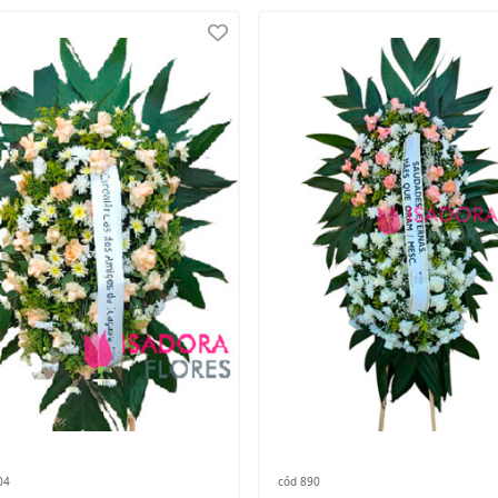
04
cód 890