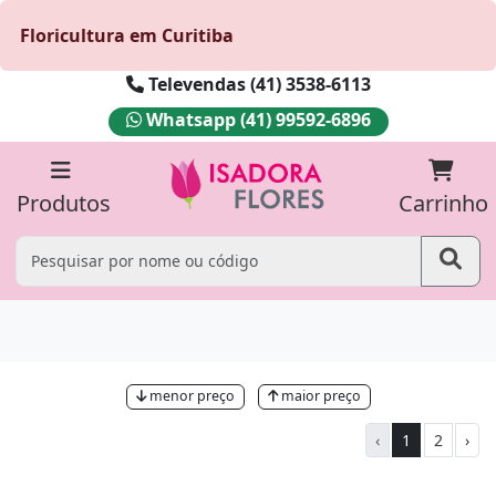
Floricultura em Curitiba
Televendas (41) 3538-6113
Whatsapp (41) 99592-6896
Produtos
Carrinho
menor preço
maior preço
‹
1
2
›