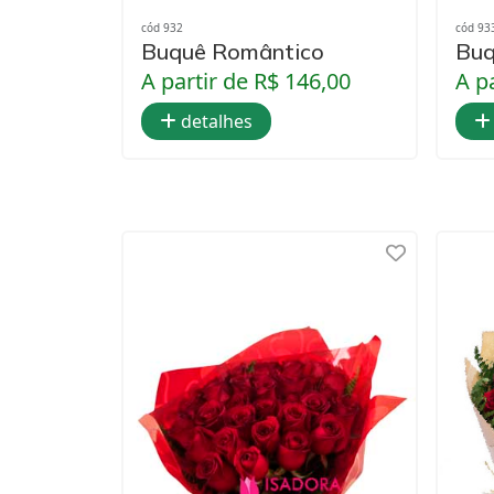
cód 932
cód 93
Buquê Romântico
Buq
A partir de R$ 146,00
A p
detalhes