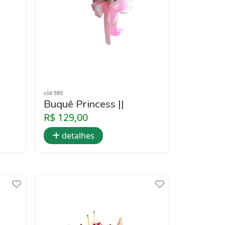
cód 980
Buquê Princess ||
R$ 129,00
detalhes