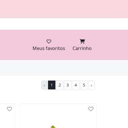
Meus favoritos
Carrinho
‹
1
2
3
4
5
›