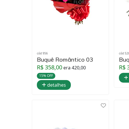
cód 956
cód 52
Buquê Romântico 03
Buq
R$ 358,00
R$ 
era 420,00
15% OFF
detalhes