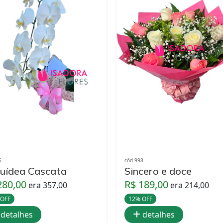
6
cód 998
uídea Cascata
Sincero e doce
280,00
R$ 189,00
era 357,00
era 214,00
 OFF
12% OFF
detalhes
detalhes