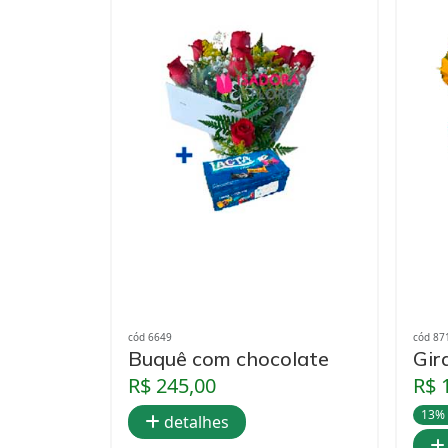
cód 6649
cód 87
Buquê com chocolate
Gir
R$ 245,00
R$ 
13%
detalhes