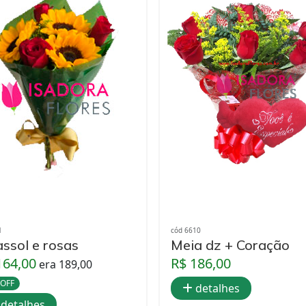
1
cód 6610
assol e rosas
Meia dz + Coração
164,00
R$ 186,00
era 189,00
 OFF
detalhes
detalhes