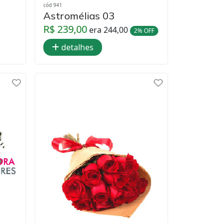
cód 941
Astromélias 03
R$ 239,00
era 244,00
2% OFF
detalhes