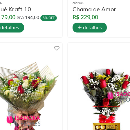
02
cód 948
uê Kraft 10
Chama de Amor
179,00
R$ 229,00
era 194,00
8% OFF
detalhes
detalhes