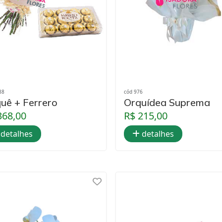
88
cód 976
uê + Ferrero
Orquídea Suprema
368,00
R$ 215,00
detalhes
detalhes