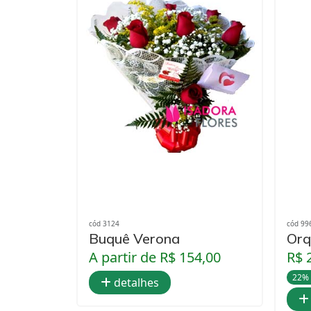
cód 3124
cód 99
Buquê Verona
Orq
A partir de R$ 154,00
R$ 
22%
detalhes