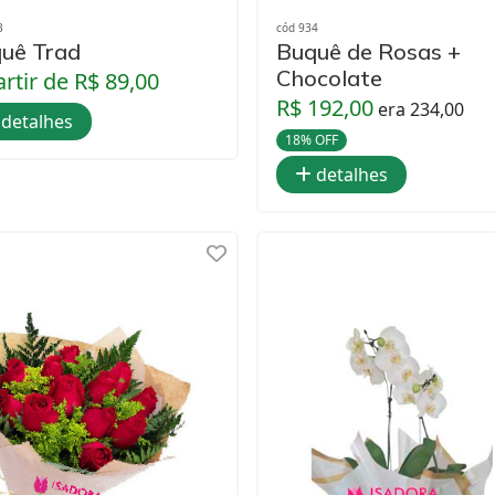
3
cód 934
uê Trad
Buquê de Rosas +
Chocolate
artir de R$ 89,00
R$ 192,00
era 234,00
detalhes
18% OFF
detalhes