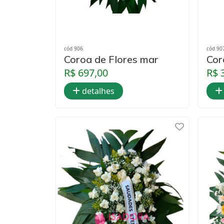
cód 906
cód 90
Coroa de Flores mar
Cor
R$ 697,00
R$ 
detalhes