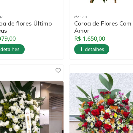
02
cód 1701
oa de flores Último
Coroa de Flores Com
eus
Amor
979,00
R$ 1.650,00
detalhes
detalhes