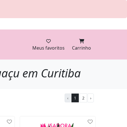
Meus favoritos
Carrinho
uaçu em Curitiba
‹
1
2
›