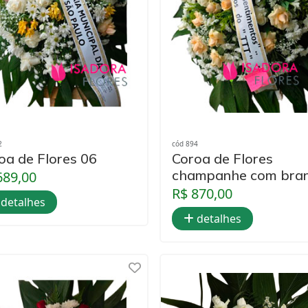
2
cód 894
oa de Flores 06
Coroa de Flores
champanhe com bra
689,00
R$ 870,00
detalhes
detalhes