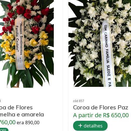
8
cód 857
oa de Flores
Coroa de Flores Paz
melha e amarela
A partir de R$ 650,00
760,00
era 890,00
detalhes
 OFF