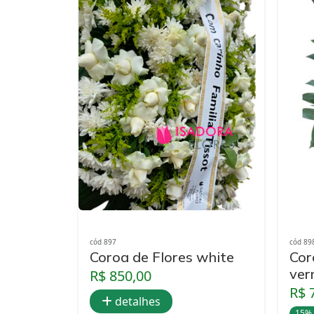
cód 897
cód 89
Coroa de Flores white
Cor
ver
R$ 850,00
R$ 
detalhes
15%