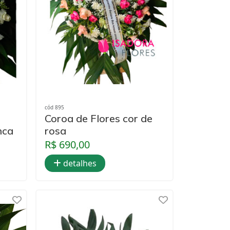
cód 895
Coroa de Flores cor de
nca
rosa
R$ 690,00
detalhes