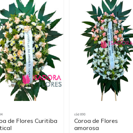
04
cód 890
oa de Flores Curitiba
Coroa de Flores
tical
amorosa