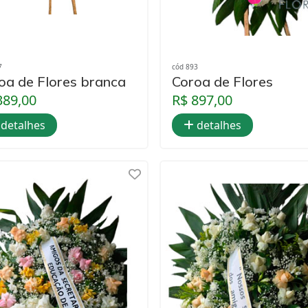
7
cód 893
oa de Flores branca
Coroa de Flores
389,00
R$ 897,00
detalhes
detalhes