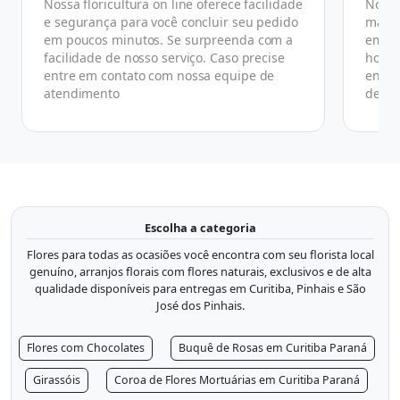
Nossa floricultura on line oferece facilidade
No ge
e segurança para você concluir seu pedido
manhã
em poucos minutos. Se surpreenda com a
em at
facilidade de nosso serviço. Caso precise
horár
entre em contato com nossa equipe de
ender
atendimento
de co
Escolha a categoria
Flores para todas as ocasiões você encontra com seu florista local
genuíno, arranjos florais com flores naturais, exclusivos e de alta
qualidade disponíveis para entregas em Curitiba, Pinhais e São
José dos Pinhais.
Flores com Chocolates
Buquê de Rosas em Curitiba Paraná
Girassóis
Coroa de Flores Mortuárias em Curitiba Paraná