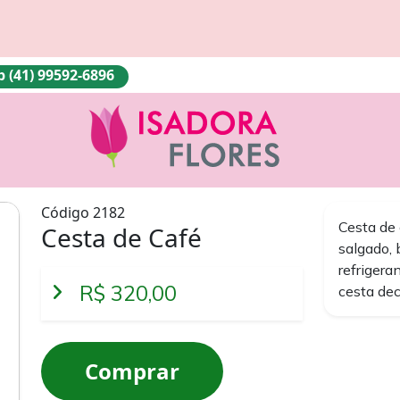
(41) 99592-6896
Código 2182
Cesta de
Cesta de Café
salgado, 
refrigeran
R$ 320,00
cesta dec
Comprar