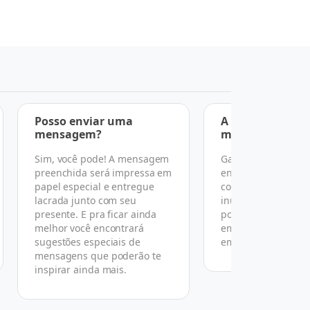
Posso enviar uma
A entrega é feit
mensagem?
mãos?
Sim, você pode! A mensagem
Garantimos a entr
preenchida será impressa em
endereço, data e h
papel especial e entregue
combinado, mas po
lacrada junto com seu
inúmeras razões n
presente. E pra ficar ainda
podemos garantir 
melhor você encontrará
em mãos conforme
sugestões especiais de
em nosso termo de
mensagens que poderão te
inspirar ainda mais.