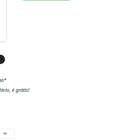
ga*
io, é grátis!