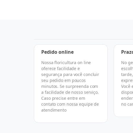
a
Pedido online
Praz
Nossa floricultura on line
No ge
 escolher
oferece facilidade e
escol
rtual que
segurança para você concluir
tarde
 todo o
seu pedido em poucos
expre
asse de
minutos. Se surpreenda com
Você 
florista
a facilidade de nosso serviço.
dispo
ireto com
Caso precise entre em
ender
omo nós.
contato com nossa equipe de
no ca
atendimento