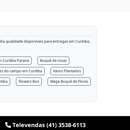
 alta qualidade disponíveis para entregas em Curitiba,
m Curitiba Paraná
Buquê de rosas
res do campo em Curitiba
Vasos Plantados
itiba
Flowers Box
Mega Buquê de Flores
Televendas (41) 3538-6113