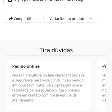
Compartilhar
Variações no produto
Tira dúvidas
Pedido online
Praz
Nossa floricultura on line oferece facilidade
No ge
e segurança para você concluir seu pedido
manhã
em poucos minutos. Se surpreenda com a
em at
facilidade de nosso serviço. Caso precise
horár
entre em contato com nossa equipe de
ender
atendimento
de co