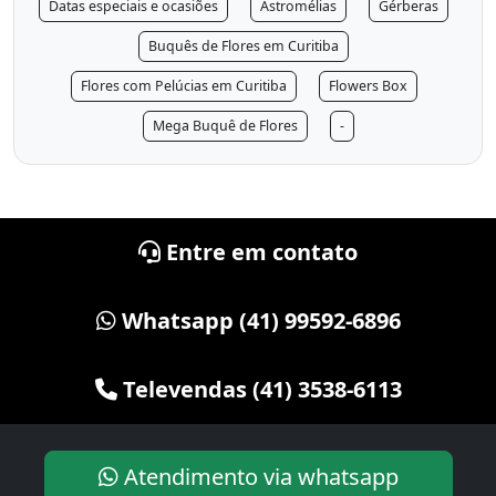
Datas especiais e ocasiões
Astromélias
Gérberas
Buquês de Flores em Curitiba
Flores com Pelúcias em Curitiba
Flowers Box
Mega Buquê de Flores
-
Entre em contato
Whatsapp (41) 99592-6896
Televendas (41) 3538-6113
Atendimento via whatsapp