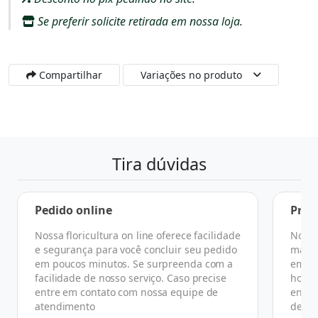
Se preferir solicite retirada em nossa loja.
Compartilhar
Variações no produto
Tira dúvidas
Pedido online
Praz
Nossa floricultura on line oferece facilidade
No ge
e segurança para você concluir seu pedido
manhã
em poucos minutos. Se surpreenda com a
em at
facilidade de nosso serviço. Caso precise
horár
entre em contato com nossa equipe de
ender
atendimento
de co