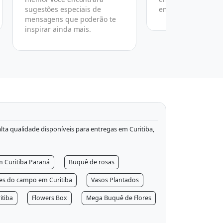
sugestões especiais de
em nosso termo de
mensagens que poderão te
inspirar ainda mais.
 alta qualidade disponíveis para entregas em Curitiba,
m Curitiba Paraná
Buquê de rosas
res do campo em Curitiba
Vasos Plantados
itiba
Flowers Box
Mega Buquê de Flores