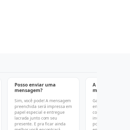
Posso enviar uma
A entrega é feit
mensagem?
mãos?
Sim, você pode! A mensagem
Garantimos a entr
preenchida será impressa em
endereço, data e h
papel especial e entregue
combinado, mas po
lacrada junto com seu
inúmeras razões n
presente. E pra ficar ainda
podemos garantir 
melhor você encontrará
em mãos conforme