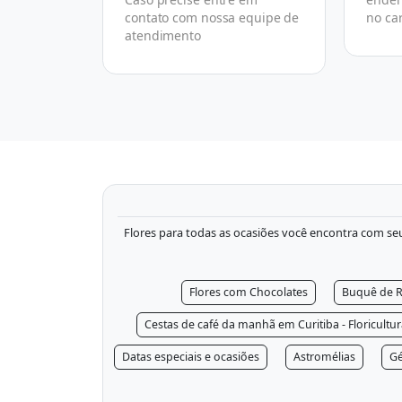
omo nós.
contato com nossa equipe de
no ca
atendimento
Flores para todas as ocasiões você encontra com seu f
Flores com Chocolates
Buquê de R
Cestas de café da manhã em Curitiba - Floricultu
Datas especiais e ocasiões
Astromélias
Gé