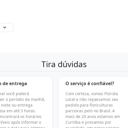
Tira dúvidas
o de entrega
O serviço é confiável?
ral você poderá
Com certeza, somos Florista
her o período da manhã,
Local e não repassamos seu
, noite ou entrega
pedido para floriculturas
ssa em até 3 horas.
parceiras pelo no Brasil. A
encontrará os horários
mais de 20 anos estamos em
níveis após informar o
Curitiba e prezamos por
eço e data para entrega
qualidade, em nosso serviço