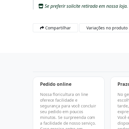
Se preferir solicite retirada em nossa loja.
Compartilhar
Variações no produto
a
Pedido online
Praz
Nossa floricultura on line
No ge
 escolher
oferece facilidade e
escol
rtual que
segurança para você concluir
tarde
 todo o
seu pedido em poucos
expre
asse de
minutos. Se surpreenda com
Você 
florista
a facilidade de nosso serviço.
dispo
ireto com
Caso precise entre em
ender