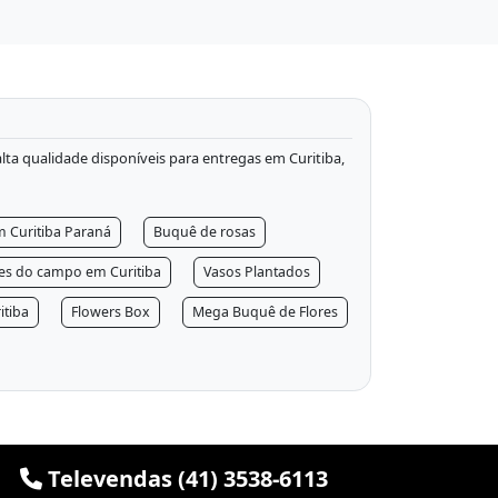
 alta qualidade disponíveis para entregas em Curitiba,
m Curitiba Paraná
Buquê de rosas
res do campo em Curitiba
Vasos Plantados
itiba
Flowers Box
Mega Buquê de Flores
Televendas (41) 3538-6113