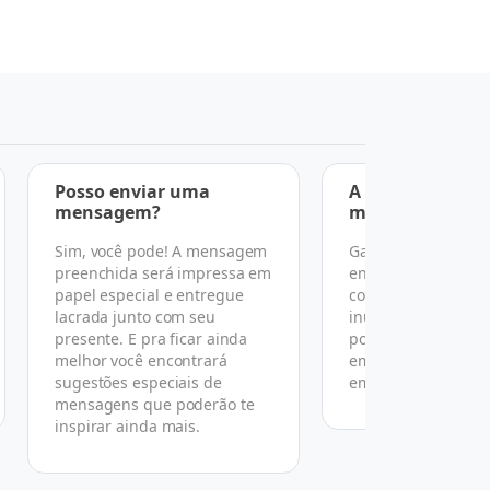
Posso enviar uma
A entrega é feit
mensagem?
mãos?
Sim, você pode! A mensagem
Garantimos a entr
preenchida será impressa em
endereço, data e h
papel especial e entregue
combinado, mas po
lacrada junto com seu
inúmeras razões n
presente. E pra ficar ainda
podemos garantir 
melhor você encontrará
em mãos conforme
sugestões especiais de
em nosso termo de
mensagens que poderão te
inspirar ainda mais.