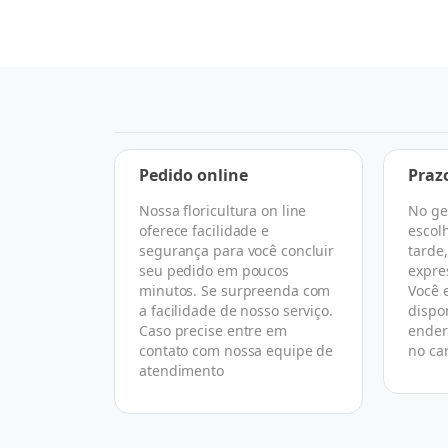
a
Pedido online
Praz
Nossa floricultura on line
No ge
 escolher
oferece facilidade e
escol
rtual que
segurança para você concluir
tarde
 todo o
seu pedido em poucos
expre
asse de
minutos. Se surpreenda com
Você 
florista
a facilidade de nosso serviço.
dispo
ireto com
Caso precise entre em
ender
omo nós.
contato com nossa equipe de
no ca
atendimento