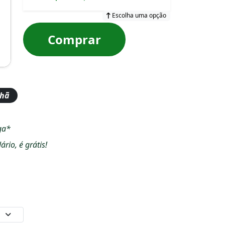
Escolha uma opção
Comprar
nhã
ga*
io, é grátis!