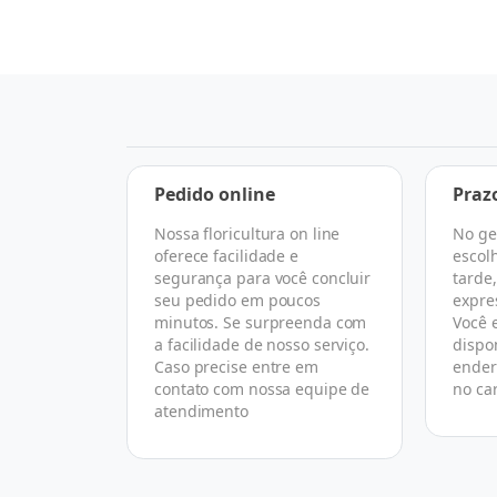
a
Pedido online
Praz
Nossa floricultura on line
No ge
 escolher
oferece facilidade e
escol
rtual que
segurança para você concluir
tarde
 todo o
seu pedido em poucos
expre
asse de
minutos. Se surpreenda com
Você 
florista
a facilidade de nosso serviço.
dispo
ireto com
Caso precise entre em
ender
omo nós.
contato com nossa equipe de
no ca
atendimento