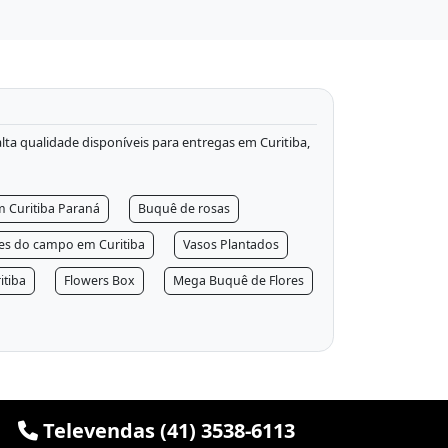
 alta qualidade disponíveis para entregas em Curitiba,
m Curitiba Paraná
Buquê de rosas
res do campo em Curitiba
Vasos Plantados
itiba
Flowers Box
Mega Buquê de Flores
Televendas (41) 3538-6113