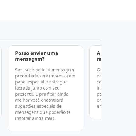
Posso enviar uma
A entrega é feit
mensagem?
mãos?
Sim, você pode! A mensagem
Garantimos a entr
preenchida será impressa em
endereço, data e h
papel especial e entregue
combinado, mas po
lacrada junto com seu
inúmeras razões n
presente. E pra ficar ainda
podemos garantir 
melhor você encontrará
em mãos conforme
sugestões especiais de
em nosso termo de
mensagens que poderão te
inspirar ainda mais.