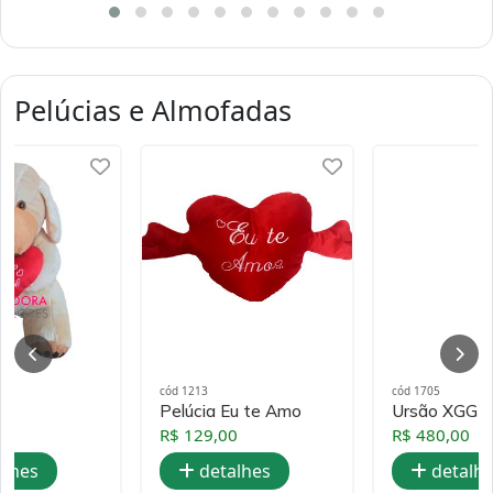
Pelúcias e Almofadas
cód 1213
cód 1705
Pelúcia Eu te Amo
Ursão XGG
R$ 129,00
R$ 480,00
alhes
detalhes
detalh