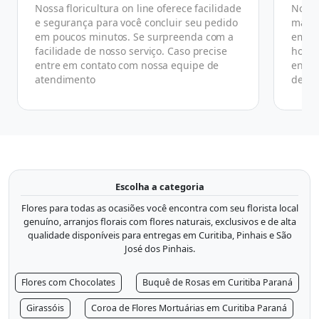
Nossa floricultura on line oferece facilidade
No ge
e segurança para você concluir seu pedido
manhã
em poucos minutos. Se surpreenda com a
em at
facilidade de nosso serviço. Caso precise
horár
entre em contato com nossa equipe de
ender
atendimento
de co
Escolha a categoria
Flores para todas as ocasiões você encontra com seu florista local
genuíno, arranjos florais com flores naturais, exclusivos e de alta
qualidade disponíveis para entregas em Curitiba, Pinhais e São
José dos Pinhais.
Flores com Chocolates
Buquê de Rosas em Curitiba Paraná
Girassóis
Coroa de Flores Mortuárias em Curitiba Paraná