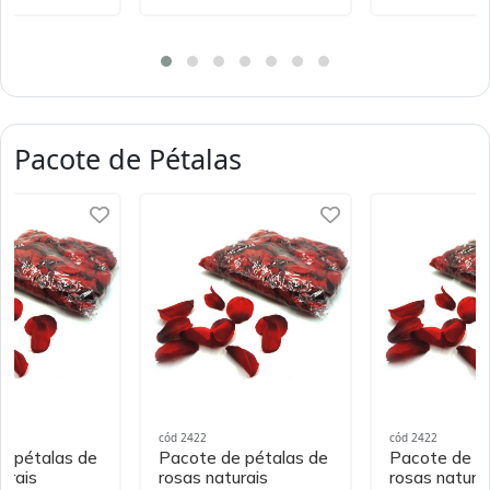
Pacote de Pétalas
cód 2422
cód 2422
e pétalas de
Pacote de pétalas de
Pacote de p
urais
rosas naturais
rosas natura