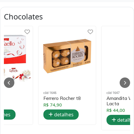
Chocolates
cód 1646
cód 1647
Ferrero Rocher t8
Amandita W
Lacta
R$ 74,90
R$ 44,00
alhes
detalhes
detalh