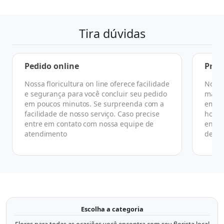
Tira dúvidas
Pedido online
Praz
Nossa floricultura on line oferece facilidade
No ge
e segurança para você concluir seu pedido
manhã
em poucos minutos. Se surpreenda com a
em at
facilidade de nosso serviço. Caso precise
horár
entre em contato com nossa equipe de
ender
atendimento
de co
Escolha a categoria
Flores para todas as ocasiões você encontra com seu florista local