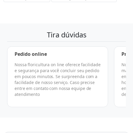
Tira dúvidas
Pedido online
Praz
Nossa floricultura on line oferece facilidade
No ge
e segurança para você concluir seu pedido
manhã
em poucos minutos. Se surpreenda com a
em at
facilidade de nosso serviço. Caso precise
horár
entre em contato com nossa equipe de
ender
atendimento
de co