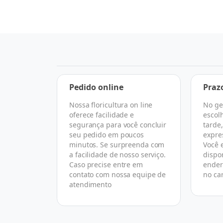
a
Pedido online
Praz
Nossa floricultura on line
No ge
 escolher
oferece facilidade e
escol
rtual que
segurança para você concluir
tarde
 todo o
seu pedido em poucos
expre
asse de
minutos. Se surpreenda com
Você 
florista
a facilidade de nosso serviço.
dispo
ireto com
Caso precise entre em
ender
omo nós.
contato com nossa equipe de
no ca
atendimento