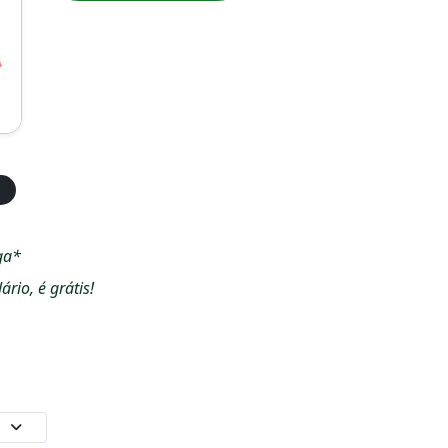
ga*
io, é grátis!