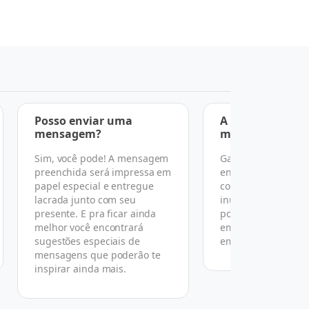
Posso enviar uma
A entrega é feit
mensagem?
mãos?
Sim, você pode! A mensagem
Garantimos a entr
preenchida será impressa em
endereço, data e h
papel especial e entregue
combinado, mas po
lacrada junto com seu
inúmeras razões n
presente. E pra ficar ainda
podemos garantir 
melhor você encontrará
em mãos conforme
sugestões especiais de
em nosso termo de
mensagens que poderão te
inspirar ainda mais.