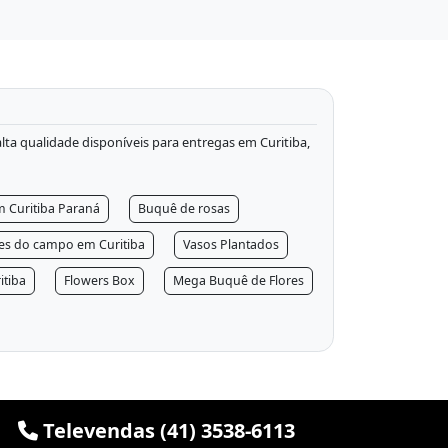
 alta qualidade disponíveis para entregas em Curitiba,
m Curitiba Paraná
Buquê de rosas
res do campo em Curitiba
Vasos Plantados
itiba
Flowers Box
Mega Buquê de Flores
Televendas (41) 3538-6113