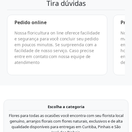
Tira dúvidas
Pedido online
Praz
Nossa floricultura on line oferece facilidade
No ge
e segurança para você concluir seu pedido
manhã
em poucos minutos. Se surpreenda com a
em at
facilidade de nosso serviço. Caso precise
horár
entre em contato com nossa equipe de
ender
atendimento
de co
Escolha a categoria
Flores para todas as ocasiões você encontra com seu florista local
genuíno, arranjos florais com flores naturais, exclusivos e de alta
qualidade disponíveis para entregas em Curitiba, Pinhais e São