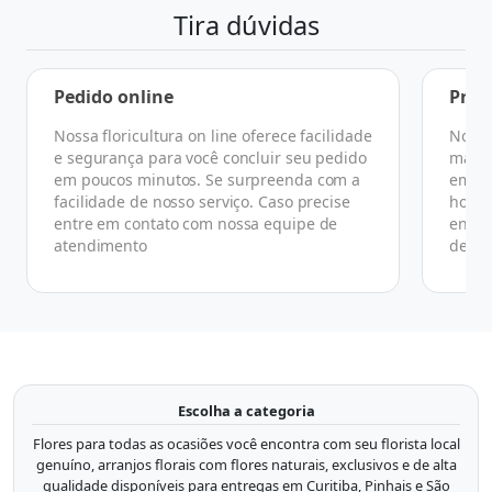
Tira dúvidas
Pedido online
Praz
Nossa floricultura on line oferece facilidade
No ge
e segurança para você concluir seu pedido
manhã
em poucos minutos. Se surpreenda com a
em at
facilidade de nosso serviço. Caso precise
horár
entre em contato com nossa equipe de
ender
atendimento
de co
Escolha a categoria
Flores para todas as ocasiões você encontra com seu florista local
genuíno, arranjos florais com flores naturais, exclusivos e de alta
qualidade disponíveis para entregas em Curitiba, Pinhais e São