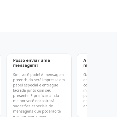
Posso enviar uma
A entrega é feit
mensagem?
mãos?
Sim, você pode! A mensagem
Garantimos a entr
preenchida será impressa em
endereço, data e h
papel especial e entregue
combinado, mas po
lacrada junto com seu
inúmeras razões n
presente. E pra ficar ainda
podemos garantir 
melhor você encontrará
em mãos conforme
sugestões especiais de
em nosso termo de
mensagens que poderão te
inspirar ainda mais.