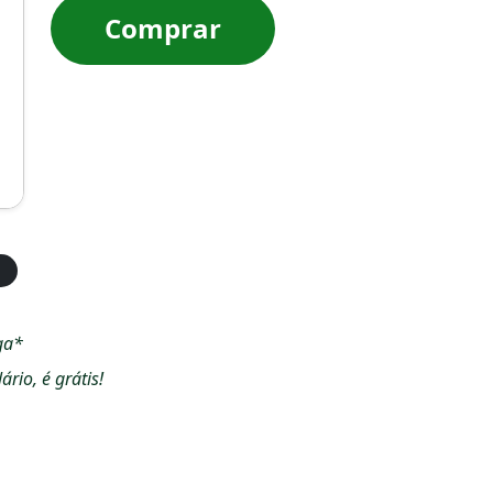
Comprar
ga*
io, é grátis!