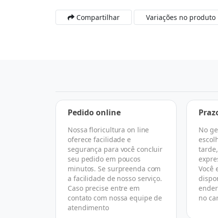
Compartilhar
Variações no produto
a
Pedido online
Praz
Nossa floricultura on line
No ge
 escolher
oferece facilidade e
escol
rtual que
segurança para você concluir
tarde
 todo o
seu pedido em poucos
expre
asse de
minutos. Se surpreenda com
Você 
florista
a facilidade de nosso serviço.
dispo
ireto com
Caso precise entre em
ender
omo nós.
contato com nossa equipe de
no ca
atendimento