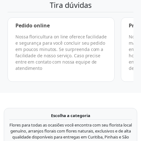
Tira dúvidas
Pedido online
Praz
Nossa floricultura on line oferece facilidade
No ge
e segurança para você concluir seu pedido
manhã
em poucos minutos. Se surpreenda com a
em at
facilidade de nosso serviço. Caso precise
horár
entre em contato com nossa equipe de
ender
atendimento
de co
Escolha a categoria
Flores para todas as ocasiões você encontra com seu florista local
genuíno, arranjos florais com flores naturais, exclusivos e de alta
qualidade disponíveis para entregas em Curitiba, Pinhais e São