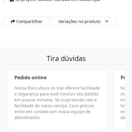
Compartilhar
Variações no produto
Tira dúvidas
Pedido online
Praz
Nossa floricultura on line oferece facilidade
No ge
e segurança para você concluir seu pedido
manhã
em poucos minutos. Se surpreenda com a
em at
facilidade de nosso serviço. Caso precise
horár
entre em contato com nossa equipe de
ender
atendimento
de co