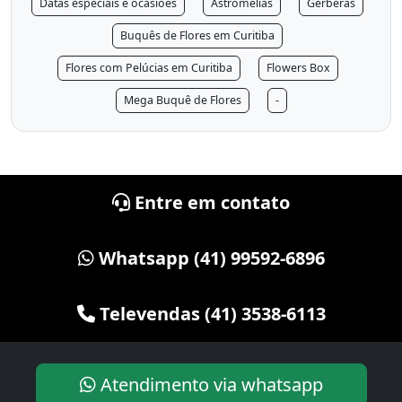
Datas especiais e ocasiões
Astromélias
Gérberas
Buquês de Flores em Curitiba
Flores com Pelúcias em Curitiba
Flowers Box
Mega Buquê de Flores
-
Entre em contato
Whatsapp (41) 99592-6896
Televendas (41) 3538-6113
Atendimento via whatsapp