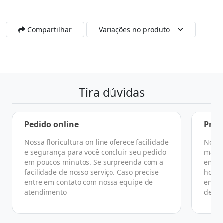
Compartilhar
Variações no produto
Tira dúvidas
Pedido online
Praz
Nossa floricultura on line oferece facilidade
No ge
e segurança para você concluir seu pedido
manhã
em poucos minutos. Se surpreenda com a
em at
facilidade de nosso serviço. Caso precise
horár
entre em contato com nossa equipe de
ender
atendimento
de co