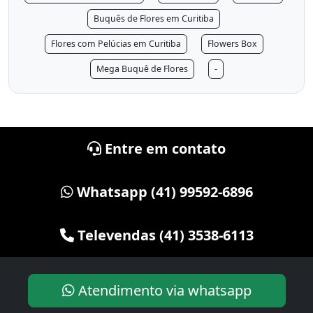
Buquês de Flores em Curitiba
Flores com Pelúcias em Curitiba
Flowers Box
Mega Buquê de Flores
-
Entre em contato
Whatsapp (41) 99592-6896
Televendas (41) 3538-6113
Atendimento via whatsapp