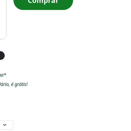
Comprar
ga*
io, é grátis!