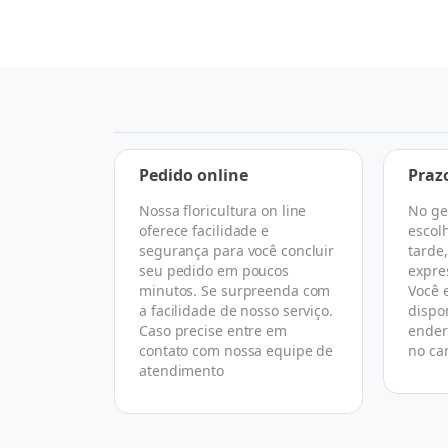
a
Pedido online
Praz
Nossa floricultura on line
No ge
 escolher
oferece facilidade e
escol
rtual que
segurança para você concluir
tarde
 todo o
seu pedido em poucos
expre
asse de
minutos. Se surpreenda com
Você 
florista
a facilidade de nosso serviço.
dispo
ireto com
Caso precise entre em
ender
omo nós.
contato com nossa equipe de
no ca
atendimento