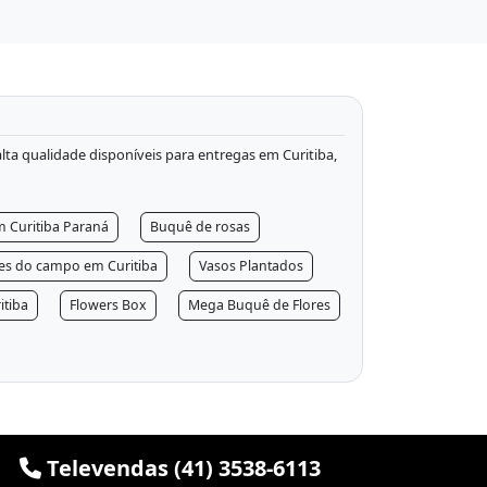
 alta qualidade disponíveis para entregas em Curitiba,
m Curitiba Paraná
Buquê de rosas
res do campo em Curitiba
Vasos Plantados
itiba
Flowers Box
Mega Buquê de Flores
Televendas (41) 3538-6113