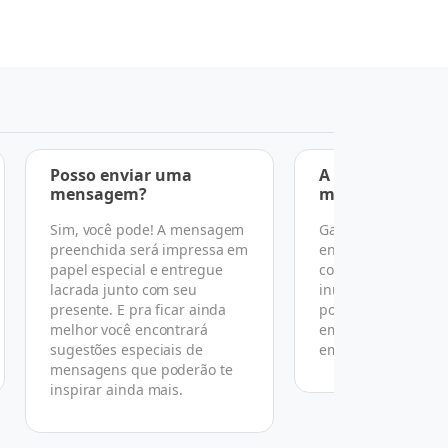
Posso enviar uma
A entrega é feit
mensagem?
mãos?
Sim, você pode! A mensagem
Garantimos a entr
preenchida será impressa em
endereço, data e h
papel especial e entregue
combinado, mas po
lacrada junto com seu
inúmeras razões n
presente. E pra ficar ainda
podemos garantir 
melhor você encontrará
em mãos conforme
sugestões especiais de
em nosso termo de
mensagens que poderão te
inspirar ainda mais.