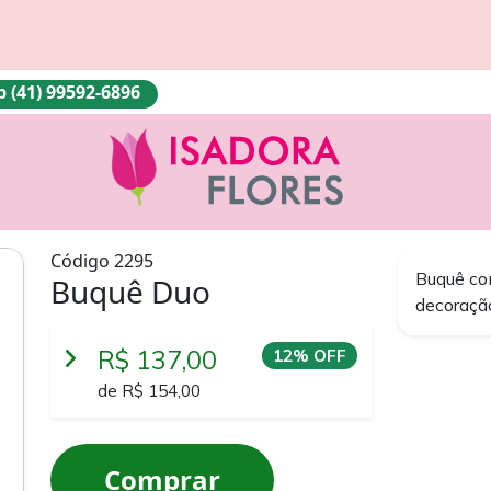
(41) 99592-6896
Código 2295
Buquê co
Buquê Duo
decoraçã
R$ 137,00
12% OFF
de R$ 154,00
Comprar