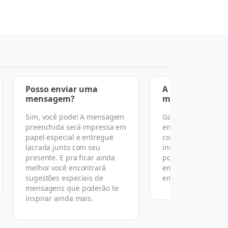
Posso enviar uma
A entrega é feit
mensagem?
mãos?
Sim, você pode! A mensagem
Garantimos a entr
preenchida será impressa em
endereço, data e h
papel especial e entregue
combinado, mas po
lacrada junto com seu
inúmeras razões n
presente. E pra ficar ainda
podemos garantir 
melhor você encontrará
em mãos conforme
sugestões especiais de
em nosso termo de
mensagens que poderão te
inspirar ainda mais.