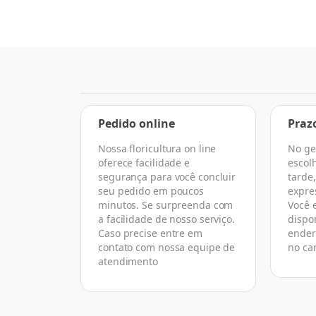
a
Pedido online
Praz
Nossa floricultura on line
No ge
 escolher
oferece facilidade e
escol
rtual que
segurança para você concluir
tarde
 todo o
seu pedido em poucos
expre
asse de
minutos. Se surpreenda com
Você 
florista
a facilidade de nosso serviço.
dispo
ireto com
Caso precise entre em
ender
omo nós.
contato com nossa equipe de
no ca
atendimento