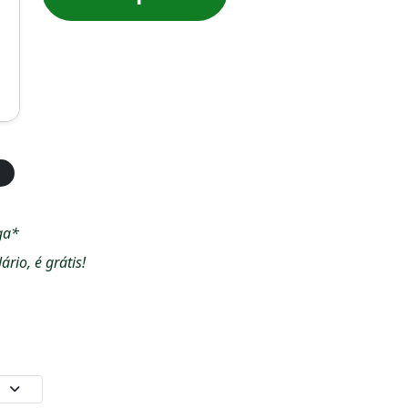
ga*
io, é grátis!