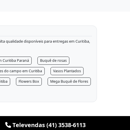
 alta qualidade disponíveis para entregas em Curitiba,
m Curitiba Paraná
Buquê de rosas
res do campo em Curitiba
Vasos Plantados
itiba
Flowers Box
Mega Buquê de Flores
Televendas (41) 3538-6113