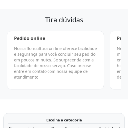
Tira dúvidas
Pedido online
Praz
Nossa floricultura on line oferece facilidade
No ge
e segurança para você concluir seu pedido
manhã
em poucos minutos. Se surpreenda com a
em at
facilidade de nosso serviço. Caso precise
horár
entre em contato com nossa equipe de
ender
atendimento
de co
Escolha a categoria