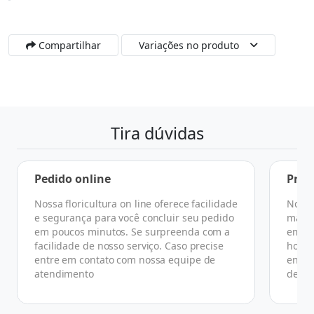
Compartilhar
Variações no produto
Tira dúvidas
Pedido online
Praz
Nossa floricultura on line oferece facilidade
No ge
e segurança para você concluir seu pedido
manhã
em poucos minutos. Se surpreenda com a
em at
facilidade de nosso serviço. Caso precise
horár
entre em contato com nossa equipe de
ender
atendimento
de co