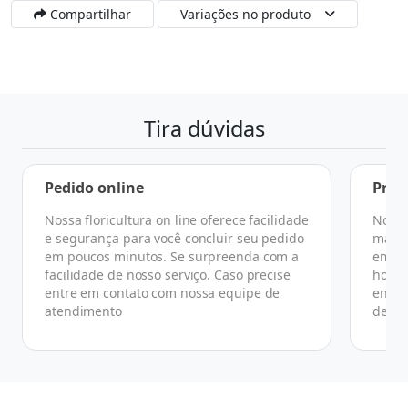
Compartilhar
Variações no produto
Tira dúvidas
Pedido online
Praz
Nossa floricultura on line oferece facilidade
No ge
e segurança para você concluir seu pedido
manhã
em poucos minutos. Se surpreenda com a
em at
facilidade de nosso serviço. Caso precise
horár
entre em contato com nossa equipe de
ender
atendimento
de co