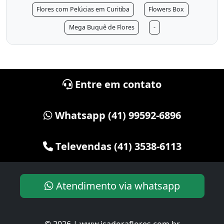
Flores com Pelúcias em Curitiba
Flowers Box
Mega Buquê de Flores
-
Entre em contato
Whatsapp (41) 99592-6896
Televendas (41) 3538-6113
Atendimento via whatsapp
© 2026 | www.isadoraflores.com.br